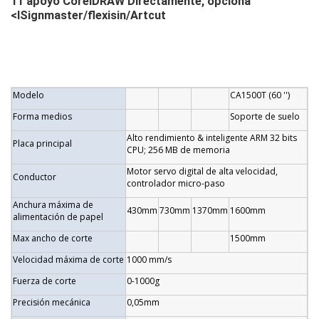
11 apoyo CoreIDRAW Directamente, opciona
<lSignmaster/flexisin/Artcut
Modelo
CA1500T (60 '')
Forma medios
Soporte de suelo
Alto rendimiento & inteligente ARM 32 bits
Placa principal
CPU; 256 MB de memoria
Motor servo digital de alta velocidad,
Conductor
controlador micro-paso
Anchura máxima de
430mm
730mm
1370mm
1600mm
alimentación de papel
Max ancho de corte
1500mm
Velocidad máxima de corte
1000 mm/s
Fuerza de corte
0-1000g
Precisión mecánica
0,05mm