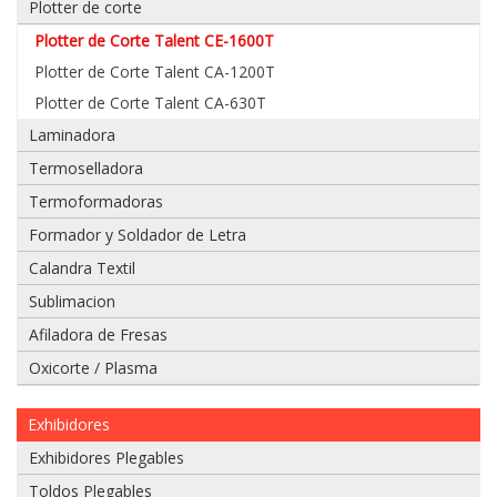
Plotter de corte
Plotter de Corte Talent CE-1600T
Plotter de Corte Talent CA-1200T
Adjuntar
Plotter de Corte Talent CA-630T
imagen
Laminadora
de
factura,
Termoselladora
guía
Termoformadoras
o
boleta:
Formador y Soldador de Letra
Calandra Textil
Sublimacion
Afiladora de Fresas
Adjuntar
imágenes
Oxicorte / Plasma
de
problema:
Exhibidores
Exhibidores Plegables
Toldos Plegables