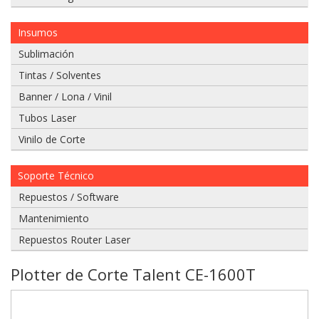
Insumos
Sublimación
Tintas / Solventes
Si
Banner / Lona / Vinil
tiene
un
Tubos Laser
video
Vinilo de Corte
del
problema
que
Soporte Técnico
tiene
envielo
Repuestos / Software
a
Mantenimiento
nuestro
whatsapp:
Repuestos Router Laser
Plotter de Corte Talent CE-1600T
975
628
067