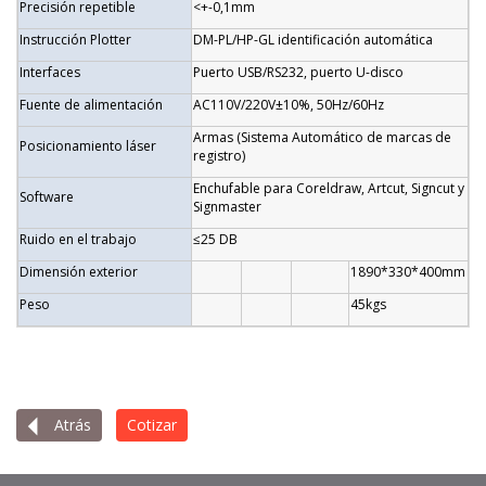
Precisión repetible
<+-0,1mm
Instrucción Plotter
DM-PL/HP-GL identificación automática
Interfaces
Puerto USB/RS232, puerto U-disco
Fuente de alimentación
AC110V/220V±10%, 50Hz/60Hz
Armas (Sistema Automático de marcas de
Posicionamiento láser
registro)
Enchufable para Coreldraw, Artcut, Signcut y
Software
Signmaster
Ruido en el trabajo
≤25 DB
Dimensión exterior
1890*330*400mm
Peso
45kgs
Atrás
Cotizar