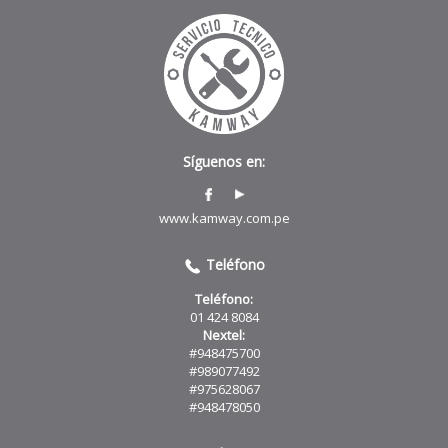
Síguenos en:
www.kamway.com.pe
Teléfono
Teléfono:
01 424 8084
Nextel:
#948475700
#989077492
#975628067
#948478050