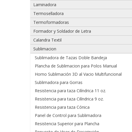
Laminadora
Adjuntar imágenes de problema:
Termoselladora
Termoformadoras
Formador y Soldador de Letra
Calandra Textil
Sublimacion
Sublimadora de Tazas Doble Bandeja
Plancha de Sublimacion para Polos Manual
Horno Sublimación 3D al Vacio Multifuncional
Si tiene un video del problema que tiene
Sublimadora para Gorras
Resistencia para taza Cilíndrica 11 oz.
975 628 067
Resistencia para taza Cilíndrica 9 oz.
975 628 609
Resistencia para taza Cónica
Panel de Control para Sublimadora
Enviar
Resistencia Superior para Plancha
Repuesto de Visor de Descripción