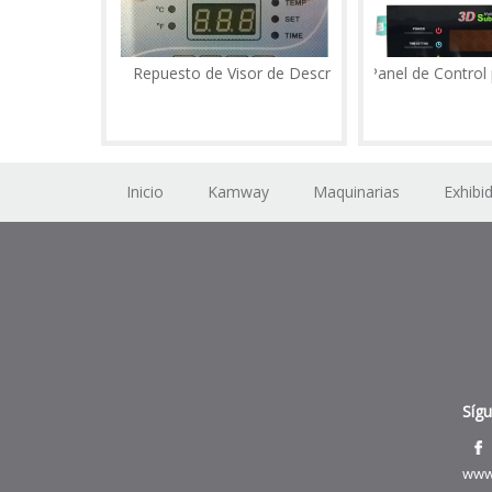
Repuesto de Visor de Descripción
Panel de Control para
Inicio
Kamway
Maquinarias
Exhibi
Síg
www