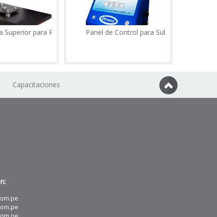
erior para Plancha
Panel de Control para Sublimadora
Capacitaciones
n:
com.pe
com.pe
com.pe