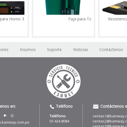
 Horno 3D
Faja para Taza
Resistencia Sup
dores
Insumos
Soporte
Noticias
Contáctenos
uenos en:
Teléfono
Contáctenos e
Teléfono:
ventas1@kamway.
01 424 8084
ventas2@kamway.
.kamway.com.pe
ventas3@kamway.