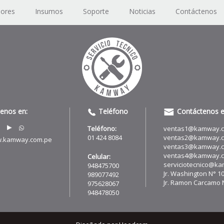
dores
Insumos
Soporte
Noticias
Contáctenos
uenos en:
Teléfono
Contáctenos e
Teléfono:
ventas1@kamway.
01 424 8084
ventas2@kamway.
.kamway.com.pe
ventas3@kamway.
ventas4@kamway.
Celular:
serviciotecnico@k
948475700
Jr. Washington N° 1
989077492
Jr. Ramon Carcamo N
975628067
948478050