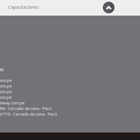
Capacitaciones
n:
com.pe
com.pe
com.pe
com.pe
amway.com.pe
094 - Cercado de Lima - Perú
°710 - Cercado de Lima - Perú