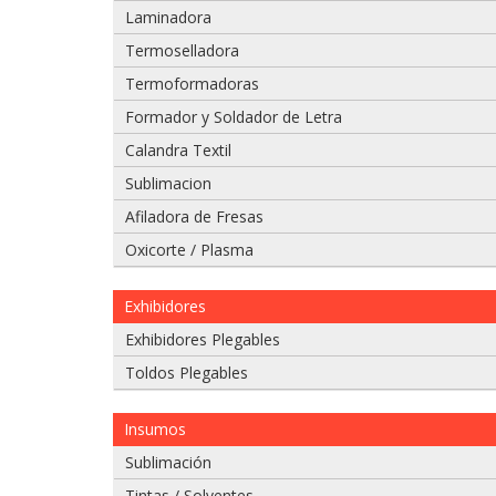
Laminadora
Adjuntar imágenes de problema:
Termoselladora
Termoformadoras
Formador y Soldador de Letra
Calandra Textil
Sublimacion
Afiladora de Fresas
Oxicorte / Plasma
Exhibidores
Si tiene un video del problema que tiene
Exhibidores Plegables
975 628 067
Toldos Plegables
975 628 609
Insumos
Enviar
Sublimación
Tintas / Solventes