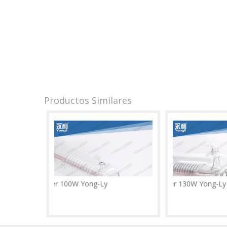
Productos Similares
bo Laser 100W Yong-Ly
Tubo Laser 130W Yong-Ly