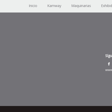
Inicio
Kamway
Maquinarias
Exhibi
Síg
www