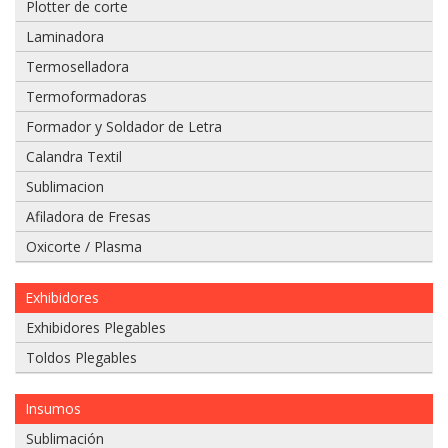
Plotter de corte
Laminadora
Termoselladora
Adjuntar
Termoformadoras
imagen
Formador y Soldador de Letra
de
factura,
Calandra Textil
guía
Sublimacion
o
boleta:
Afiladora de Fresas
Oxicorte / Plasma
Exhibidores
Adjuntar
imágenes
Exhibidores Plegables
de
Toldos Plegables
problema:
Insumos
Sublimación