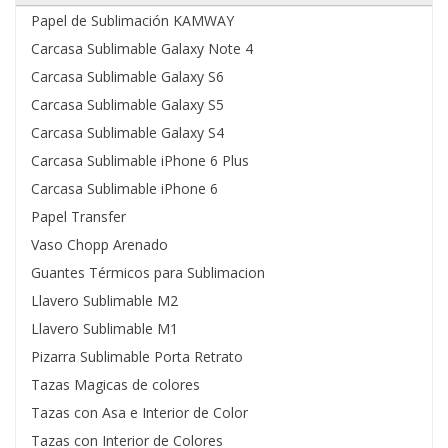
Papel de Sublimación KAMWAY
Carcasa Sublimable Galaxy Note 4
Carcasa Sublimable Galaxy S6
Carcasa Sublimable Galaxy S5
Si
Carcasa Sublimable Galaxy S4
tiene
un
Carcasa Sublimable iPhone 6 Plus
video
Carcasa Sublimable iPhone 6
del
problema
Papel Transfer
que
Vaso Chopp Arenado
tiene
Guantes Térmicos para Sublimacion
envielo
a
Llavero Sublimable M2
nuestro
Llavero Sublimable M1
whatsapp:
Pizarra Sublimable Porta Retrato
Tazas Magicas de colores
975
628
Tazas con Asa e Interior de Color
067
Tazas con Interior de Colores