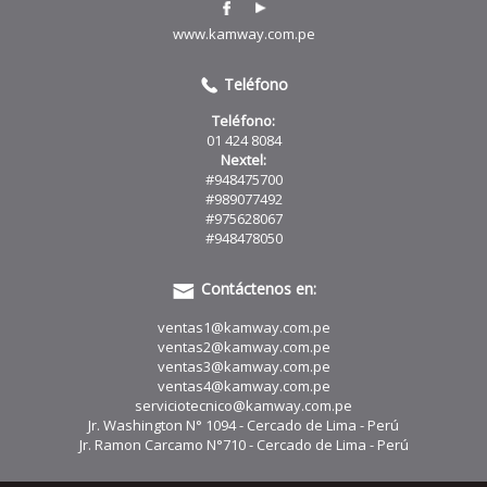
www.kamway.com.pe
Teléfono
Teléfono:
01 424 8084
Nextel:
#948475700
#989077492
#975628067
#948478050
Contáctenos en:
ventas1@kamway.com.pe
ventas2@kamway.com.pe
ventas3@kamway.com.pe
ventas4@kamway.com.pe
serviciotecnico@kamway.com.pe
Jr. Washington N° 1094 - Cercado de Lima - Perú
Jr. Ramon Carcamo N°710 - Cercado de Lima - Perú