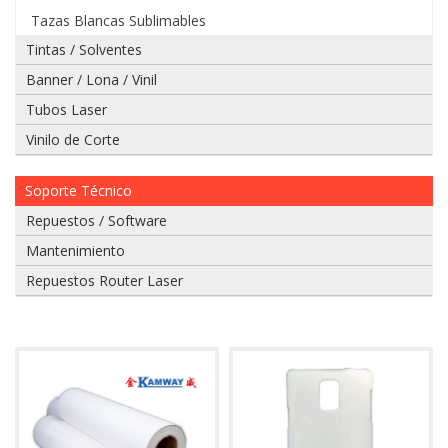
Tazas Blancas Sublimables
975
Tintas / Solventes
628
609
Banner / Lona / Vinil
Tubos Laser
Vinilo de Corte
Enviar
Soporte Técnico
Repuestos / Software
Mantenimiento
Repuestos Router Laser