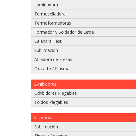
Laminadora
Adjuntar imágenes de problema:
Termoselladora
Termoformadoras
Formador y Soldador de Letra
Calandra Textil
Sublimacion
Afiladora de Fresas
Oxicorte / Plasma
Exhibidores
Si tiene un video del problema que tiene
Exhibidores Plegables
975 628 067
Toldos Plegables
975 628 609
Insumos
Enviar
Sublimación
Tintas / Solventes