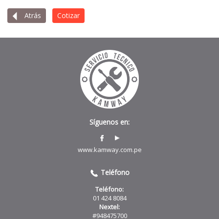
Atrás
Cotizar
Síguenos en:
www.kamway.com.pe
Teléfono
Teléfono:
01 424 8084
Nextel:
#948475700