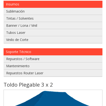
Insumos
Sublimación
Tintas / Solventes
Banner / Lona / Vinil
Si
tiene
Tubos Laser
un
Vinilo de Corte
video
del
problema
Soporte Técnico
que
Repuestos / Software
tiene
envielo
Mantenimiento
a
Repuestos Router Laser
nuestro
whatsapp:
Toldo Plegable 3 x 2
975
628
067