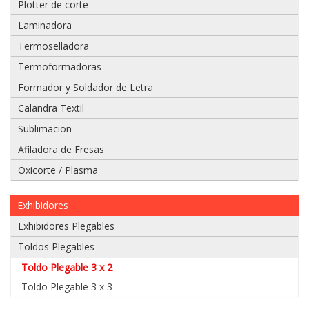
Plotter de corte
Laminadora
Termoselladora
Adjuntar
Termoformadoras
imagen
Formador y Soldador de Letra
de
factura,
Calandra Textil
guía
Sublimacion
o
boleta:
Afiladora de Fresas
Oxicorte / Plasma
Exhibidores
Adjuntar
imágenes
Exhibidores Plegables
de
Toldos Plegables
problema:
Toldo Plegable 3 x 2
Toldo Plegable 3 x 3