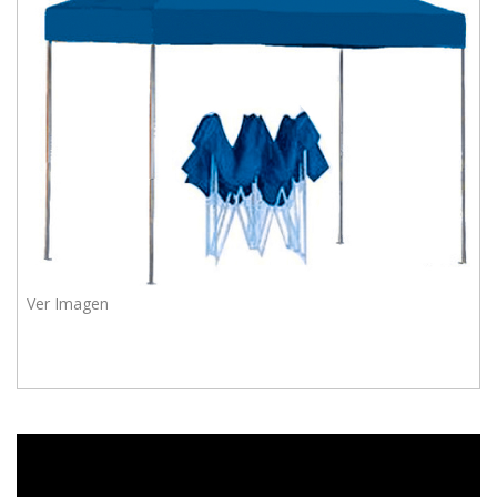
975
628
609
Enviar
Ver Imagen