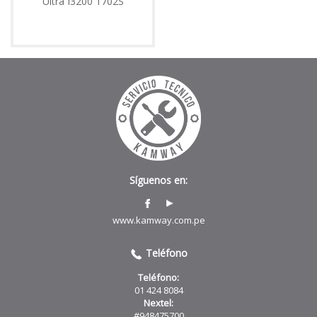
Ultra I3200 1702S
Síguenos en:
www.kamway.com.pe
Teléfono
Teléfono:
01 424 8084
Nextel:
#948475700