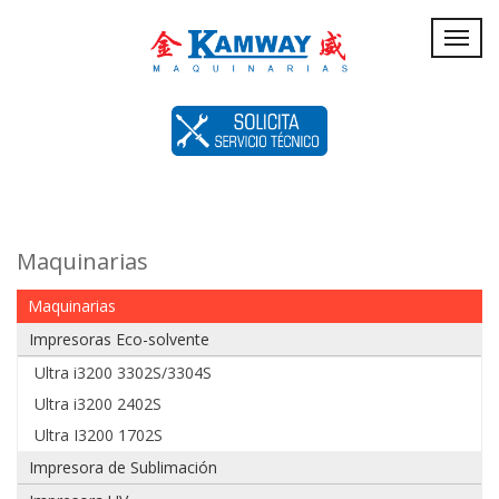
Servicio
Toggl
navig
Técnico
Maquinarias
Maquinarias
Impresoras Eco-solvente
Ultra i3200 3302S/3304S
Ultra i3200 2402S
Ultra I3200 1702S
Impresora de Sublimación