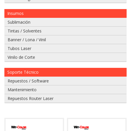
Insumos
Sublimación
Tintas / Solventes
Si
Banner / Lona / Vinil
tiene
un
Tubos Laser
video
Vinilo de Corte
del
problema
que
Soporte Técnico
tiene
envielo
Repuestos / Software
a
Mantenimiento
nuestro
whatsapp:
Repuestos Router Laser
975
628
067