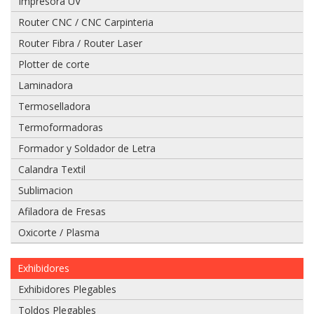
Impresora UV
Router CNC / CNC Carpinteria
Router Fibra / Router Laser
Adjuntar
Plotter de corte
imagen
Laminadora
de
factura,
Termoselladora
guía
Termoformadoras
o
boleta:
Formador y Soldador de Letra
Calandra Textil
Sublimacion
Afiladora de Fresas
Adjuntar
imágenes
Oxicorte / Plasma
de
problema:
Exhibidores
Exhibidores Plegables
Toldos Plegables