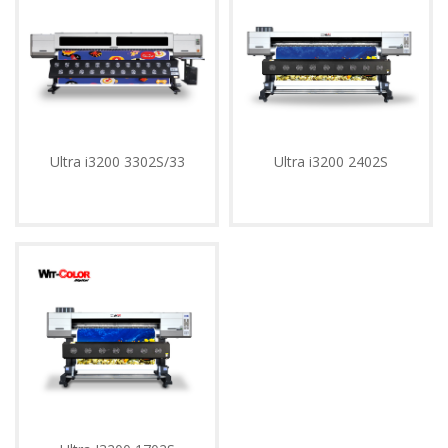
975
628
609
Enviar
Ultra i3200 3302S/33
Ultra i3200 2402S