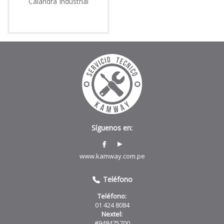
Calandra Industrial
Síguenos en:
www.kamway.com.pe
Teléfono
Teléfono:
01 424 8084
Nextel:
#948475700