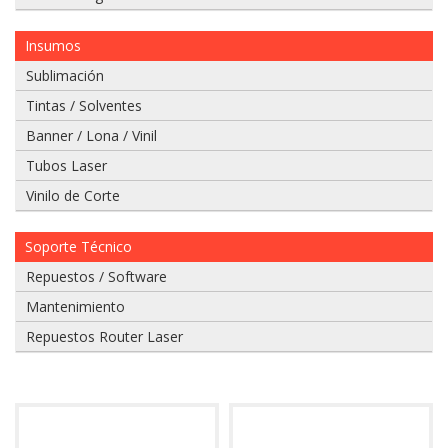
Insumos
Sublimación
Tintas / Solventes
Si
Banner / Lona / Vinil
tiene
un
Tubos Laser
video
Vinilo de Corte
del
problema
que
Soporte Técnico
tiene
envielo
Repuestos / Software
a
Mantenimiento
nuestro
whatsapp:
Repuestos Router Laser
975
628
067