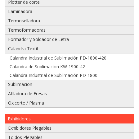
Plotter de corte
Laminadora
Termoselladora
Adjuntar
Termoformadoras
imagen
Formador y Soldador de Letra
de
factura,
Calandra Textil
guía
Calandra Industrial de Sublimación PD-1800-420
o
boleta:
Calandra de Sublimacion KW-1900-42
Calandra Industrial de Sublimación PD-1800
Sublimacion
Afiladora de Fresas
Adjuntar
imágenes
Oxicorte / Plasma
de
problema:
Exhibidores
Exhibidores Plegables
Toldos Plegables