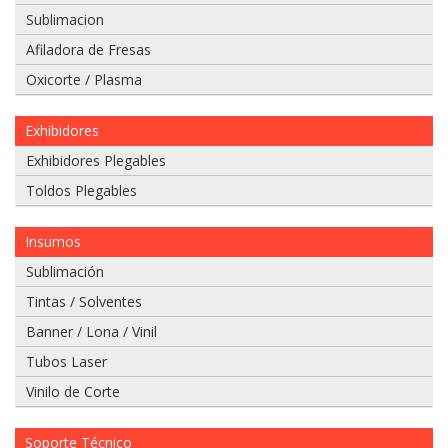
Sublimacion
Afiladora de Fresas
Oxicorte / Plasma
Si
Exhibidores
tiene
un
Exhibidores Plegables
video
Toldos Plegables
del
problema
que
Insumos
tiene
Sublimación
envielo
a
Tintas / Solventes
nuestro
Banner / Lona / Vinil
whatsapp:
Tubos Laser
975
Vinilo de Corte
628
067
Soporte Técnico