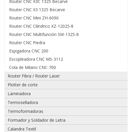
Router CNC X3C 1325 Becarve
Router CNC X3 1325 Becarve
Router CNC Mini ZH-6090
Router CNC Cilindrico XZ-12025-8
Adjuntar
imagen
Router CNC Multifunción SW-1325-8
de
Router CNC Piedra
factura,
guía
Espigadora CNC 200
o
Escopleadora CNC MS-3112
boleta:
Cola de Milano CNC-700
Router Fibra / Router Laser
Plotter de corte
Adjuntar
Laminadora
imágenes
de
Termoselladora
problema:
Termoformadoras
Formador y Soldador de Letra
Calandra Textil